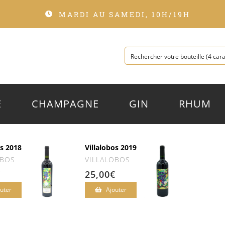
MARDI AU SAMEDI, 10H/19H
E
CHAMPAGNE
GIN
RHUM
os 2018
Villalobos 2019
OBOS
VILLALOBOS
€
25,00
€
uter
Ajouter