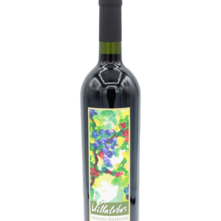
Champagne
GIN
RHUM
WHISKY
ACCESSOIRES