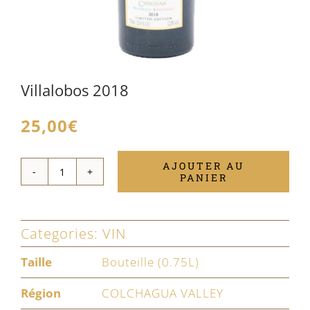
Villalobos 2018
25,00
€
AJOUTER AU
PANIER
quantité
de
Villalobos
Categories:
VIN
2018
Taille
Bouteille (0.75L)
Région
COLCHAGUA VALLEY