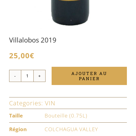
Villalobos 2019
25,00
€
AJOUTER AU
PANIER
quantité
de
Villalobos
Categories:
VIN
2019
Taille
Bouteille (0.75L)
Région
COLCHAGUA VALLEY