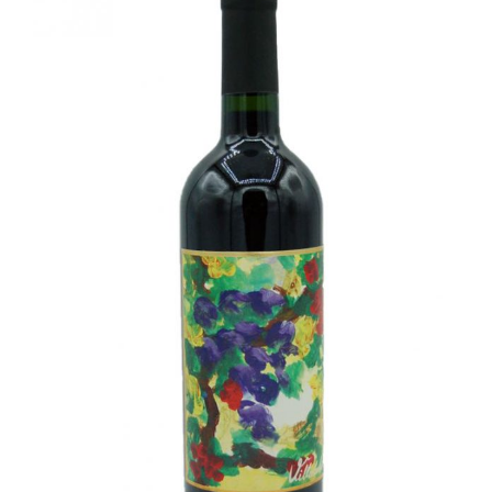
Champagne
GIN
RHUM
WHISKY
ACCESSOIRES