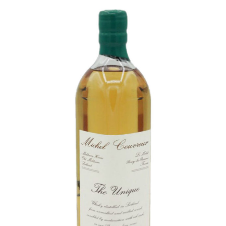
Champagne
GIN
RHUM
WHISKY
ACCESSOIRES