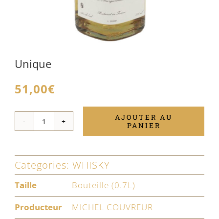
Unique
51,00
€
AJOUTER AU
PANIER
quantité
de
Unique
Categories:
WHISKY
Taille
Bouteille (0.7L)
Producteur
MICHEL COUVREUR