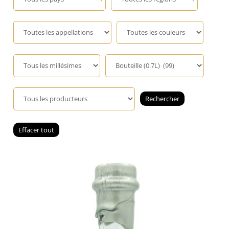
Champagne
GIN
RHUM
WHISKY
ACCESSOIRES