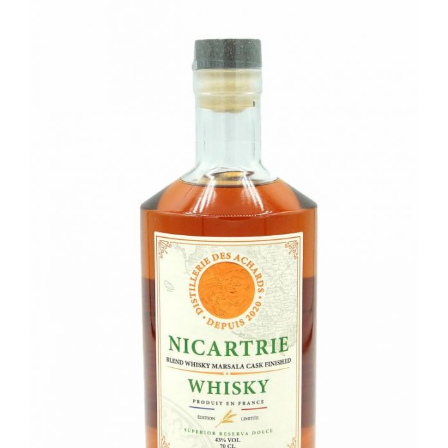
Champagne
GIN
RHUM
WHISKY
ACCESSOIRES