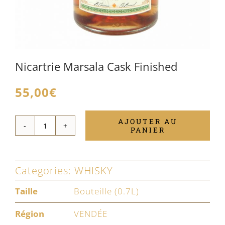
Nicartrie Marsala Cask Finished
55,00
€
AJOUTER AU
PANIER
quantité
de
Nicartrie
Categories:
WHISKY
Marsala
Taille
Bouteille (0.7L)
Cask
Région
VENDÉE
Finished