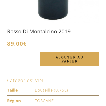
Rosso Di Montalcino 2019
89,00
€
AJOUTER AU
PANIER
quantité
de
Rosso
Categories:
VIN
Di
Taille
Bouteille (0.75L)
Montalcino
Région
TOSCANE
2019