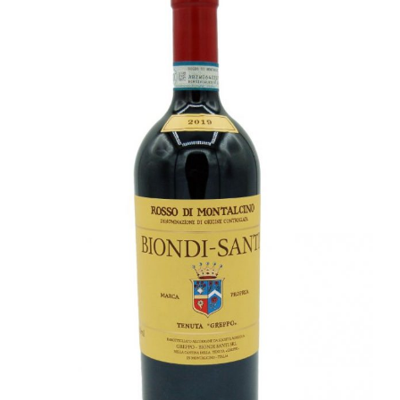
Champagne
GIN
RHUM
WHISKY
ACCESSOIRES