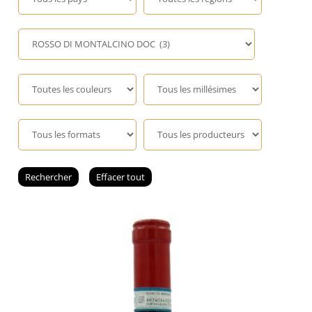
Champagne
GIN
RHUM
WHISKY
ACCESSOIRES