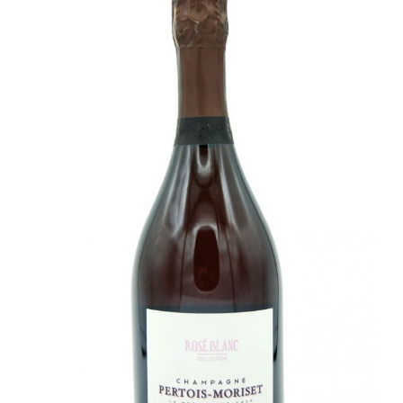
Champagne
GIN
RHUM
WHISKY
ACCESSOIRES