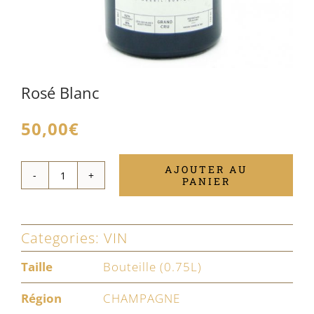
Rosé Blanc
50,00
€
AJOUTER AU
PANIER
quantité
de
Rosé
Categories:
VIN
Blanc
Taille
Bouteille (0.75L)
Région
CHAMPAGNE