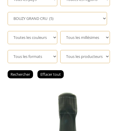
Champagne
GIN
RHUM
WHISKY
ACCESSOIRES