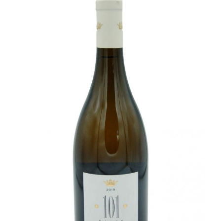
Champagne
GIN
RHUM
WHISKY
ACCESSOIRES