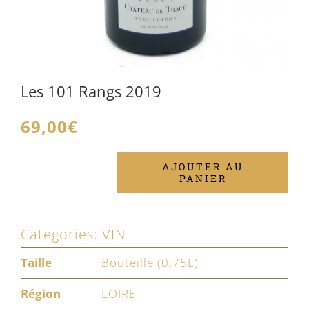
Les 101 Rangs 2019
69,00
€
AJOUTER AU
PANIER
quantité
de
Les
Categories:
VIN
101
Taille
Bouteille (0.75L)
Rangs
Région
LOIRE
2019