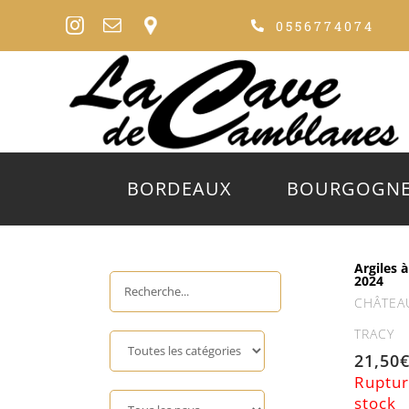
Passer
0556774074
au
contenu
BORDEAUX
BOURGOGN
Argiles à
2024
CHÂTEA
TRACY
21,50
Ruptur
stock