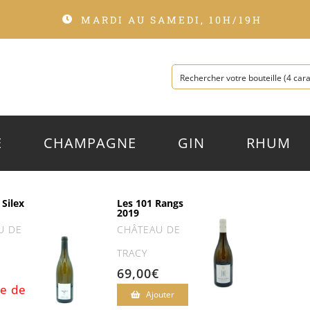
MARDI AU SAMEDI, 10H/19H
E
CHAMPAGNE
GIN
RHUM
 Silex
Les 101 Rangs
2019
U DE
CHÂTEAU DE
TRACY
€
69,00
€
e de
Ajouter