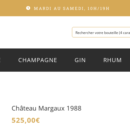
MARDI AU SAMEDI, 10H/19H
E
CHAMPAGNE
GIN
RHUM
Château Margaux 1988
525,00
€