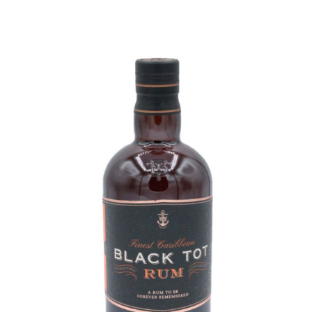
Champagne
GIN
RHUM
WHISKY
ACCESSOIRES