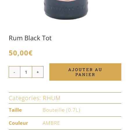
Rum Black Tot
50,00
€
AJOUTER AU
PANIER
quantité
de
Rum
Categories:
RHUM
Black
Taille
Bouteille (0.7L)
Tot
Couleur
AMBRE