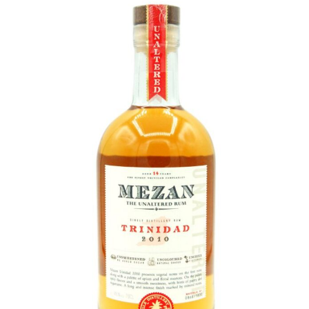
Champagne
GIN
RHUM
WHISKY
ACCESSOIRES