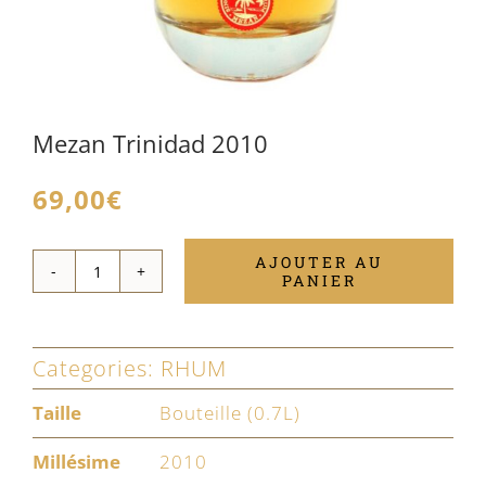
Mezan Trinidad 2010
69,00
€
AJOUTER AU
PANIER
quantité
de
Mezan
Categories:
RHUM
Trinidad
Taille
Bouteille (0.7L)
2010
Millésime
2010