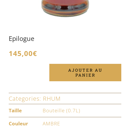
Epilogue
145,00
€
AJOUTER AU
PANIER
quantité
de
Epilogue
Categories:
RHUM
Taille
Bouteille (0.7L)
Couleur
AMBRE