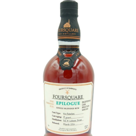
Champagne
GIN
RHUM
WHISKY
ACCESSOIRES