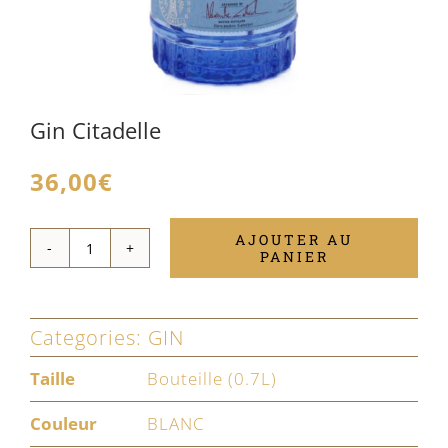
Gin Citadelle
36,00
€
AJOUTER AU
PANIER
quantité
de
Gin
Categories:
GIN
Citadelle
Taille
Bouteille (0.7L)
Couleur
BLANC