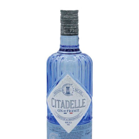
Champagne
GIN
RHUM
WHISKY
ACCESSOIRES