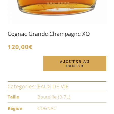
Cognac Grande Champagne XO
120,00
€
AJOUTER AU
PANIER
quantité
de
Cognac
Categories:
EAUX DE VIE
Grande
Taille
Bouteille (0.7L)
Champagne
Région
COGNAC
XO