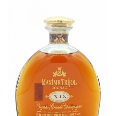
Champagne
GIN
RHUM
WHISKY
ACCESSOIRES