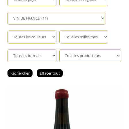
Champagne
GIN
RHUM
WHISKY
ACCESSOIRES