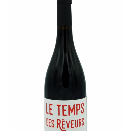
Champagne
GIN
RHUM
WHISKY
ACCESSOIRES