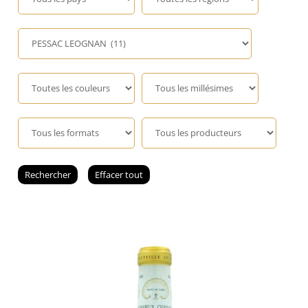
Champagne
GIN
RHUM
WHISKY
ACCESSOIRES