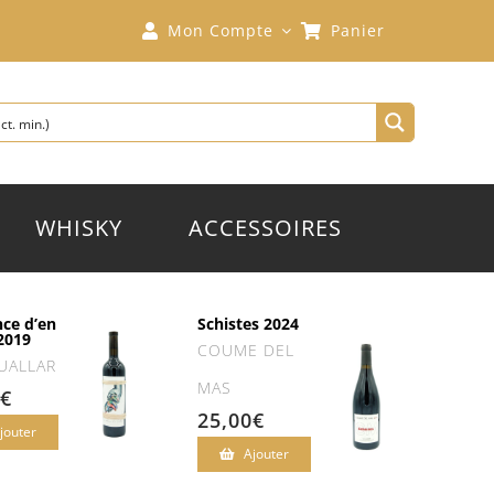
Mon Compte
Panier
WHISKY
ACCESSOIRES
nce d’en
Schistes 2024
 2019
COUME DEL
UALLAR
MAS
€
25,00
€
jouter
Ajouter