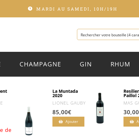
MARDI AU SAMEDI, 10H/19H
E
CHAMPAGNE
GIN
RHUM
rent
La Muntada
Resilie
2020
Paillol
E
LIONEL GAUBY
MAS G
85,00
€
30,00
€
Ajouter
A
e de