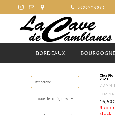
Passer
0556774074
au
contenu
BORDEAUX
BOURGOGN
Clos Flo
2023
DOMAIN
SEMPER
16,50
Ruptur
stock