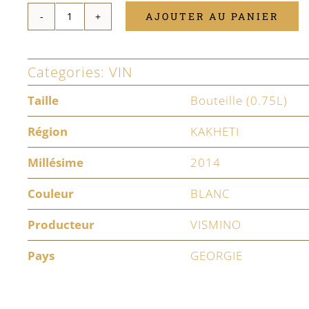
AJOUTER AU PANIER
quantité
de
Categories:
VIN
Tsinandali
2014
Taille
Bouteille (0.75L)
Région
KAKHETI
Millésime
2014
Couleur
BLANC
Producteur
VISMINO
Pays
GEORGIE