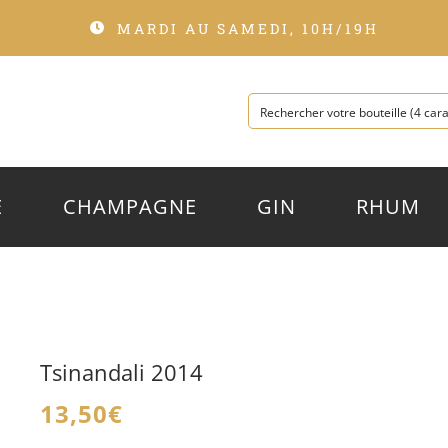
MARDI AU SAMEDI, 10H/19H
E
CHAMPAGNE
GIN
RHUM
Tsinandali 2014
13,50
€