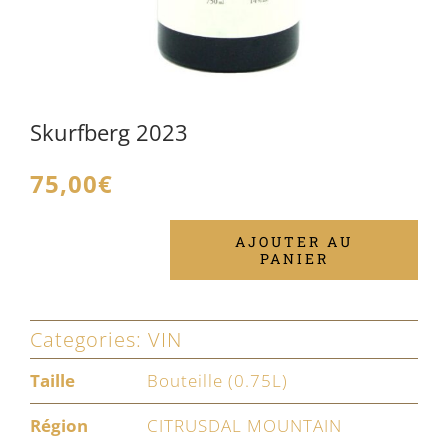
Skurfberg 2023
75,00
€
AJOUTER AU
PANIER
quantité
de
Skurfberg
Categories:
VIN
2023
Taille
Bouteille (0.75L)
Région
CITRUSDAL MOUNTAIN