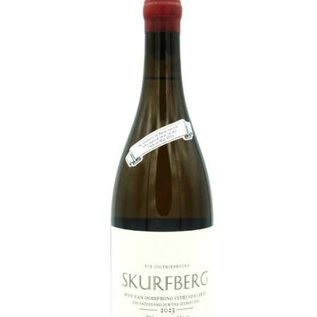
Champagne
GIN
RHUM
WHISKY
ACCESSOIRES