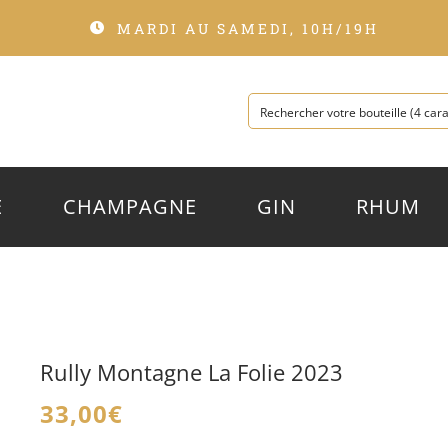
MARDI AU SAMEDI, 10H/19H
E
CHAMPAGNE
GIN
RHUM
Rully Montagne La Folie 2023
33,00
€