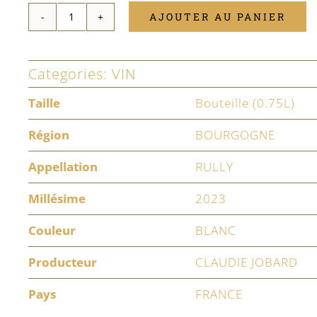
AJOUTER AU PANIER
quantité
de
Categories:
VIN
Rully
Montagne
Taille
Bouteille (0.75L)
La
Région
BOURGOGNE
Folie
Appellation
RULLY
2023
Millésime
2023
Couleur
BLANC
Producteur
CLAUDIE JOBARD
Pays
FRANCE