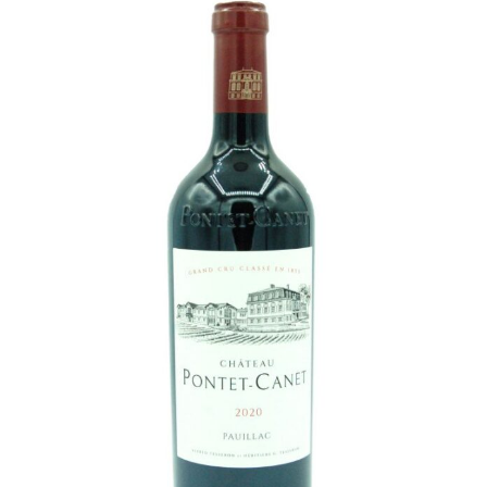
Champagne
GIN
RHUM
WHISKY
ACCESSOIRES