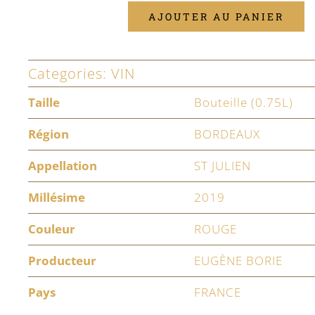
AJOUTER AU PANIER
quantité
de
Categories:
VIN
La
Croix
Taille
Bouteille (0.75L)
Ducru-
Région
BORDEAUX
Beaucaillou
Appellation
ST JULIEN
2019
Millésime
2019
Couleur
ROUGE
Producteur
EUGÈNE BORIE
Pays
FRANCE