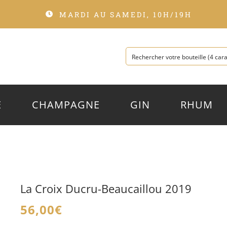
MARDI AU SAMEDI, 10H/19H
E
CHAMPAGNE
GIN
RHUM
La Croix Ducru-Beaucaillou 2019
56,00
€