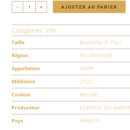
AJOUTER AU PANIER
quantité
de
Categories:
VIN
Givry
1er
Taille
Bouteille (0.75L)
Cru
Région
BOURGOGNE
Clos
Appellation
GIVRY
Salomon
2022
Millésime
2022
Couleur
ROUGE
Producteur
LUDOVIC DU GARDI
Pays
FRANCE