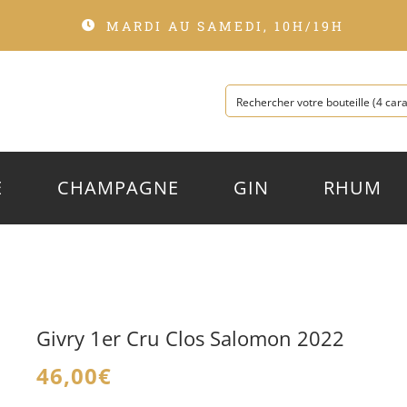
MARDI AU SAMEDI, 10H/19H
E
CHAMPAGNE
GIN
RHUM
Givry 1er Cru Clos Salomon 2022
46,00
€