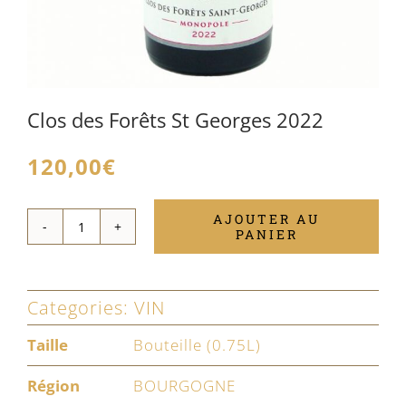
Clos des Forêts St Georges 2022
120,00
€
AJOUTER AU
PANIER
quantité
de
Clos
Categories:
VIN
des
Taille
Bouteille (0.75L)
Forêts
Région
BOURGOGNE
St