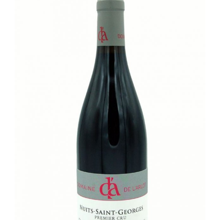
Champagne
GIN
RHUM
WHISKY
ACCESSOIRES