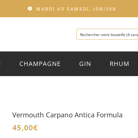
MARDI AU SAMEDI, 10H/19H
E
CHAMPAGNE
GIN
RHUM
Vermouth Carpano Antica Formula
45,00
€