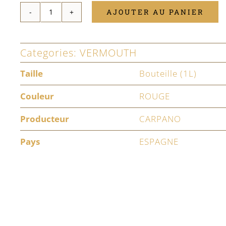
AJOUTER AU PANIER
quantité
de
Categories:
VERMOUTH
Vermouth
Carpano
Taille
Bouteille (1L)
Antica
Couleur
ROUGE
Formula
Producteur
CARPANO
Pays
ESPAGNE