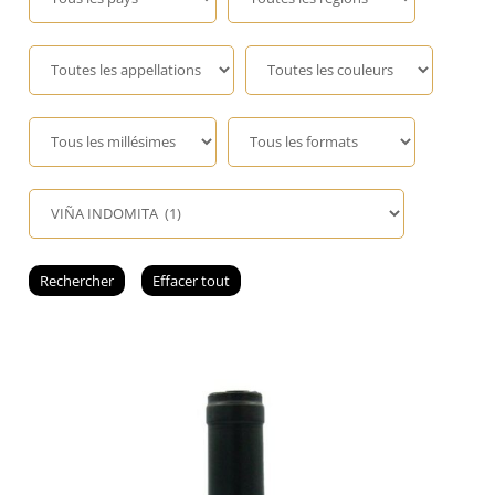
Champagne
GIN
RHUM
WHISKY
ACCESSOIRES