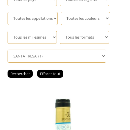
Champagne
GIN
RHUM
WHISKY
ACCESSOIRES