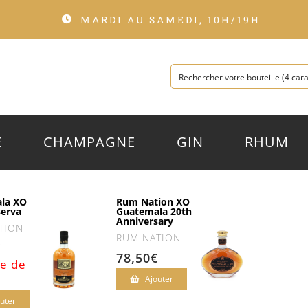
MARDI AU SAMEDI, 10H/19H
E
CHAMPAGNE
GIN
RHUM
la XO
Rum Nation XO
serva
Guatemala 20th
Anniversary
TION
RUM NATION
€
78,50
€
e de
Ajouter
uter