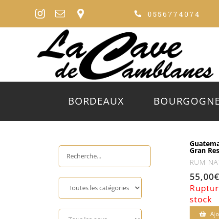
Passer
0556774074
au
contenu
BORDEAUX
BOURGOGN
Guatema
Gran Re
RUM NA
55,00
Ruptur
stock
Ajo