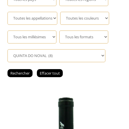
Champagne
GIN
RHUM
WHISKY
ACCESSOIRES