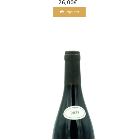
26,00
€
Ajouter