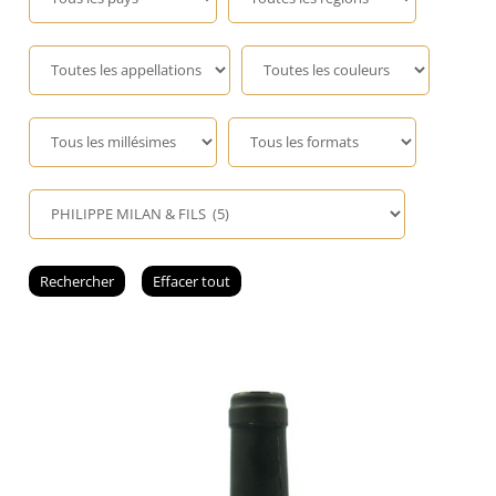
Champagne
GIN
RHUM
WHISKY
ACCESSOIRES