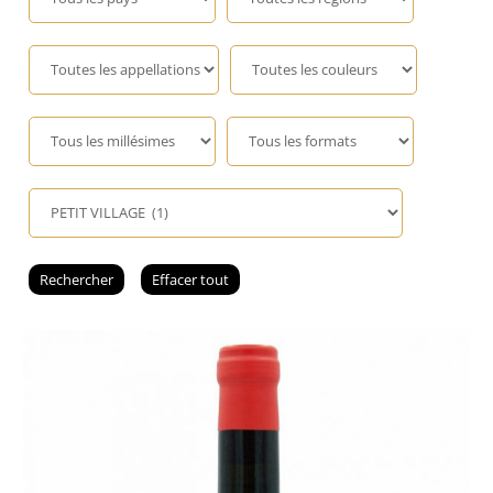
Champagne
GIN
RHUM
WHISKY
ACCESSOIRES