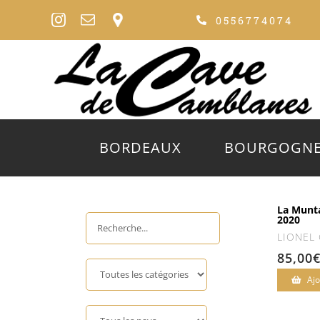
Passer
0556774074
au
contenu
BORDEAUX
BOURGOGN
La Munt
2020
LIONEL
85,00
Ajo