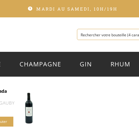
MARDI AU SAMEDI, 10H/19H
E
CHAMPAGNE
GIN
RHUM
ada
 GAUBY
€
uter