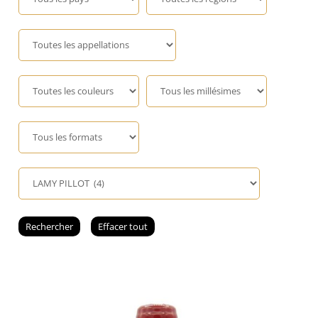
Champagne
GIN
RHUM
WHISKY
ACCESSOIRES