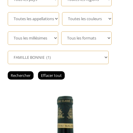
Champagne
GIN
RHUM
WHISKY
ACCESSOIRES