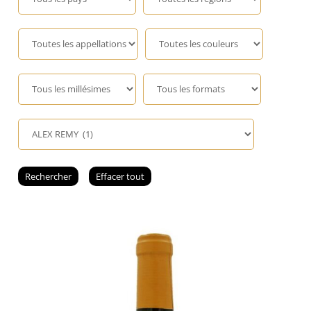
Champagne
GIN
RHUM
WHISKY
ACCESSOIRES