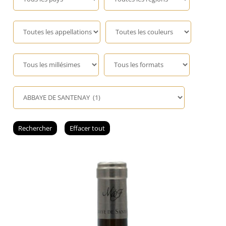
Champagne
GIN
RHUM
WHISKY
ACCESSOIRES