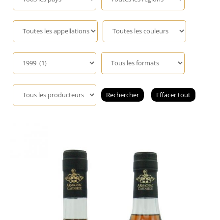
Champagne
GIN
RHUM
WHISKY
ACCESSOIRES