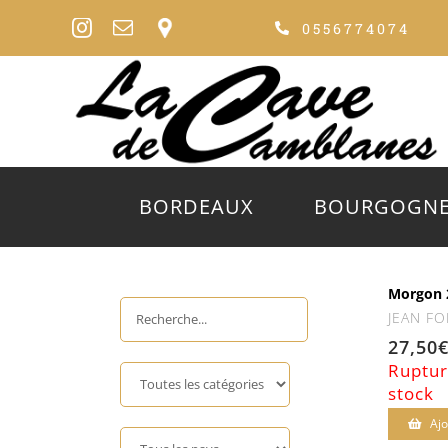
Passer
0556774074
au
contenu
BORDEAUX
BOURGOGN
Morgon 
JEAN FO
27,50
Ruptur
stock
Ajo