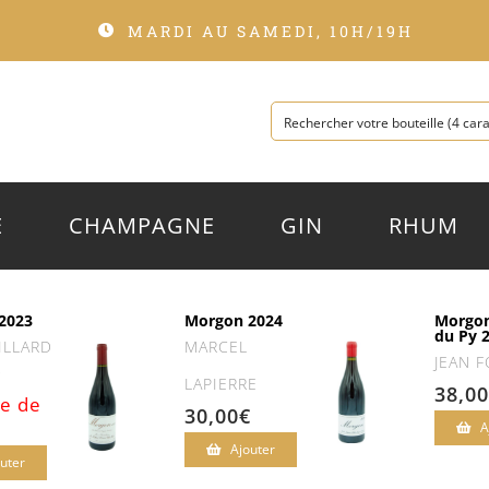
MARDI AU SAMEDI, 10H/19H
E
CHAMPAGNE
GIN
RHUM
2023
Morgon 2024
Morgon
du Py 
ILLARD
MARCEL
JEAN F
€
LAPIERRE
38,00
e de
30,00
€
A
Ajouter
uter