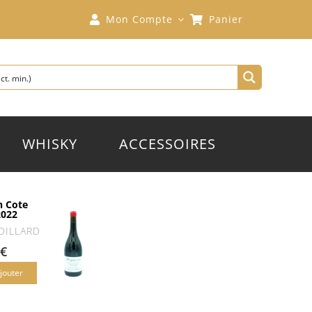
Mon Compte
Panier
WHISKY
ACCESSOIRES
 Cote
2022
OILLARD
€
jouter