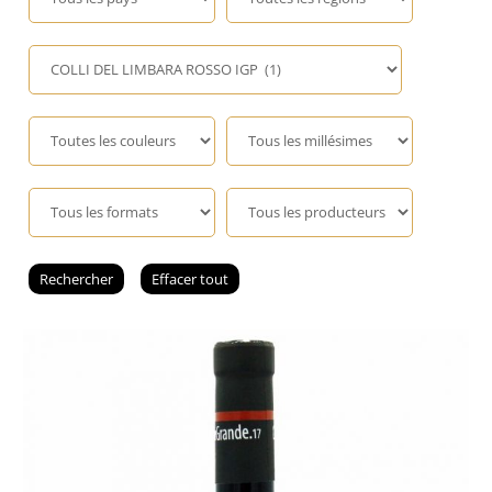
Champagne
GIN
RHUM
WHISKY
ACCESSOIRES