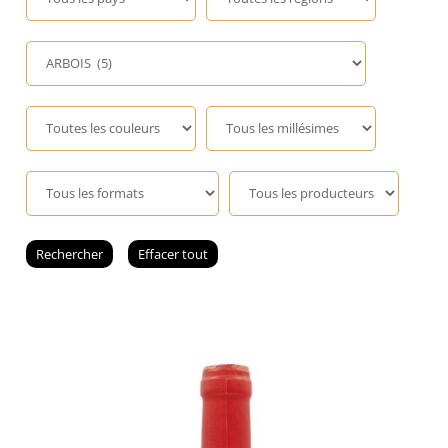
Champagne
GIN
RHUM
WHISKY
ACCESSOIRES