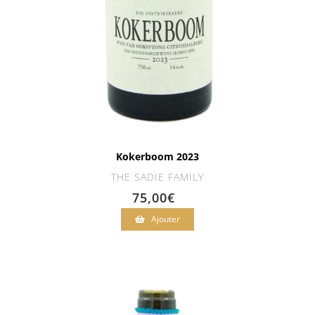
Kokerboom 2023
THE SADIE FAMILY
75,00
€
Ajouter