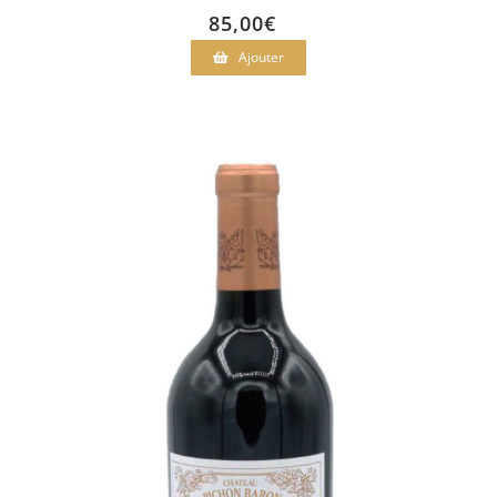
85,00
€
Ajouter