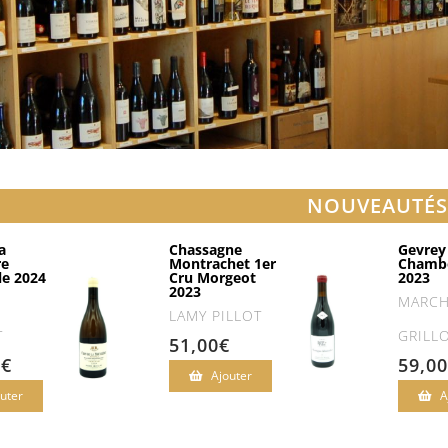
NOUVEAUTÉ
a
Chassagne
Gevrey
re
Montrachet 1er
Chambe
e 2024
Cru Morgeot
2023
2023
MARC
LAMY PILLOT
T
GRILL
51,00
€
0
€
59,00
Ajouter
uter
A