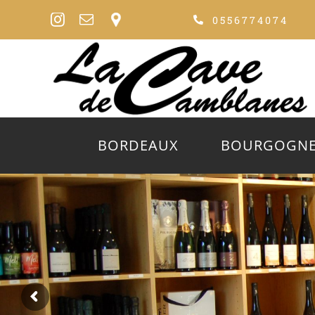
Passer
0556774074
au
contenu
BORDEAUX
BOURGOGN