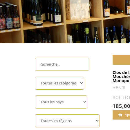
Clos de l
Mouchè
Monopol
HENRI
BOILLO
185,0
Ajo