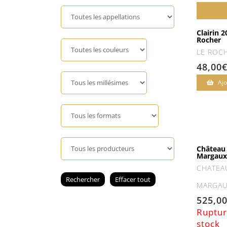
Clairin 2
Rocher
LE ROC
48,00
Ajo
Château
Margaux
CHATEA
MARGA
525,0
Ruptur
stock