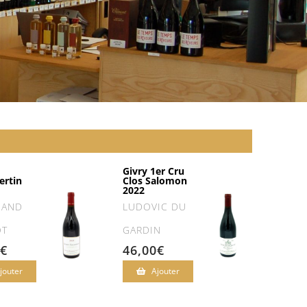
S
Givry 1er Cru
rtin
Clos Salomon
2022
HAND
LUDOVIC DU
OT
GARDIN
€
46,00
€
jouter
Ajouter