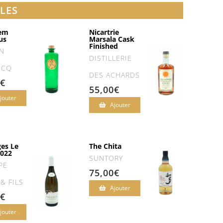
LES
vem
Nicartrie
us
Marsala Cask
Finished
N
DISTILLERIE
ICQ
DES ACHARDS
€
55,00
€
jouter
Ajouter
es Le
The Chita
022
SUNTORY
PE
75,00
€
& FILS
Ajouter
€
jouter