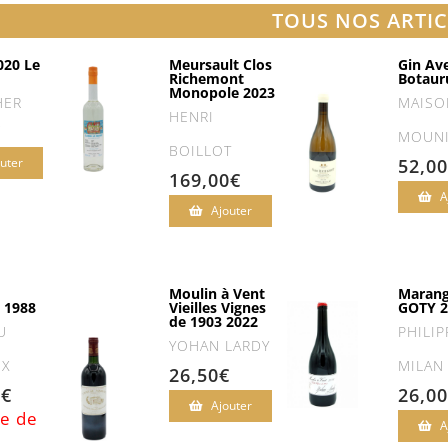
TOUS NOS ARTIC
020 Le
Meursault Clos
Gin A
Richemont
Botaur
Monopole 2023
HER
MAISO
HENRI
€
MOUN
BOILLOT
uter
52,00
169,00
€
A
Ajouter
Moulin à Vent
Marang
 1988
Vieilles Vignes
GOTY 2
de 1903 2022
U
PHILIP
YOHAN LARDY
UX
MILAN 
26,50
€
0
€
26,00
Ajouter
e de
A